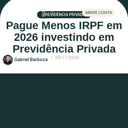
ABRIR CONTA
PREVIDÊNCIA PRIVADA
Pague Menos IRPF em
Escolha um tema
2026 investindo em
Previdência Privada
05/11/2025
Gabriel Barboza