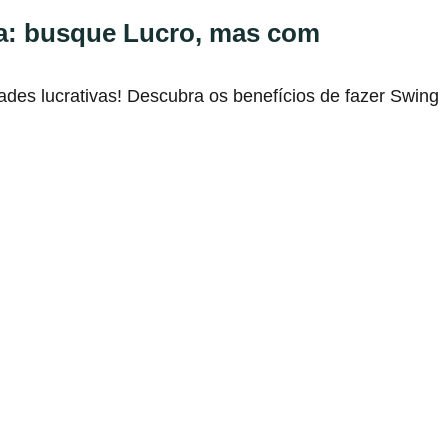
a: busque Lucro, mas com
ades lucrativas! Descubra os benefícios de fazer Swing
m Renda Variável para 2024
timentos em renda variável para 2024, é fundamental
acre!