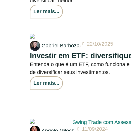
diversificar melhor.
Ler mais...
22/10/2025
Gabriel Barboza
Investir em ETF: diversifique
Entenda o que é um ETF, como funciona e p
de diversificar seus investimentos.
Ler mais...
11/09/2024
Angelo Miloch