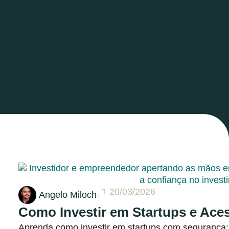
20/03/2026
Angelo Miloch
Como Investir em Startups e Ace
Aprenda como investir em startups com segurança: