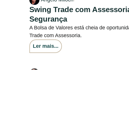
Swing Trade com Assessori
Segurança
A Bolsa de Valores está cheia de oportunid
Trade com Assessoria.
Ler mais...
17/04/2024
Angelo Miloch
O rumo dos investimentos e
Para aproveitar todo o potencial dos inves
contar com uma boa assessoria, como a S
Ler mais...