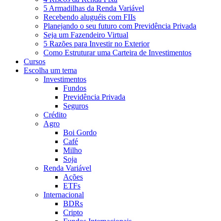
5 Armadilhas da Renda Variável
Recebendo aluguéis com FIIs
Planejando o seu futuro com Previdência Privada
Seja um Fazendeiro Virtual
5 Razões para Investir no Exterior
Como Estruturar uma Carteira de Investimentos
Cursos
Escolha um tema
Investimentos
Fundos
Previdência Privada
Seguros
Crédito
Agro
Boi Gordo
Café
Milho
Soja
Renda Variável
Ações
ETFs
Internacional
BDRs
Cripto