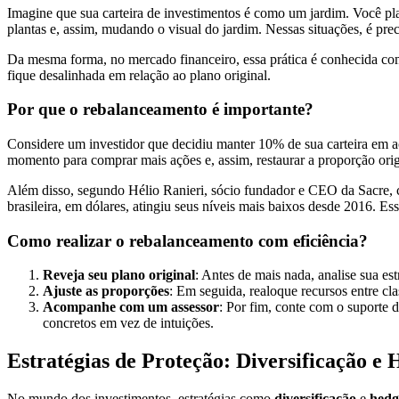
Imagine que sua carteira de investimentos é como um jardim. Você plan
plantas e, assim, mudando o visual do jardim. Nessas situações, é prec
Da mesma forma, no mercado financeiro, essa prática é conhecida c
fique desalinhada em relação ao plano original.
Por que o rebalanceamento é importante?
Considere um investidor que decidiu manter 10% de sua carteira em a
momento para comprar mais ações e, assim, restaurar a proporção or
Além disso, segundo Hélio Ranieri, sócio fundador e CEO da Sacre
brasileira, em dólares, atingiu seus níveis mais baixos desde 2016. E
Como realizar o rebalanceamento com eficiência?
Reveja seu plano original
: Antes de mais nada, analise sua est
Ajuste as proporções
: Em seguida, realoque recursos entre cla
Acompanhe com um assessor
: Por fim, conte com o suporte 
concretos em vez de intuições.
Estratégias de Proteção: Diversificação 
No mundo dos investimentos, estratégias como
diversificação
e
hedg