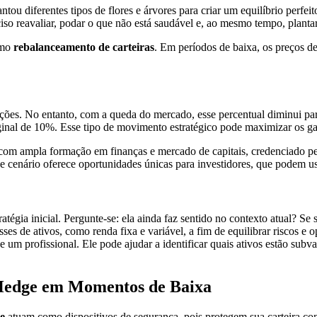
tou diferentes tipos de flores e árvores para criar um equilíbrio perfe
iso reavaliar, podar o que não está saudável e, ao mesmo tempo, plantar
omo
rebalanceamento de carteiras
. Em períodos de baixa, os preços de
ções. No entanto, com a queda do mercado, esse percentual diminui par
iginal de 10%. Esse tipo de movimento estratégico pode maximizar os 
, com ampla formação em finanças e mercado de capitais, credenciad
sse cenário oferece oportunidades únicas para investidores, que podem 
ratégia inicial. Pergunte-se: ela ainda faz sentido no contexto atual? S
sses de ativos, como renda fixa e variável, a fim de equilibrar riscos e 
de um profissional. Ele pode ajudar a identificar quais ativos estão su
e Hedge em Momentos de Baixa
e
atuam como dispositivos de segurança, pois protegem sua carteira con