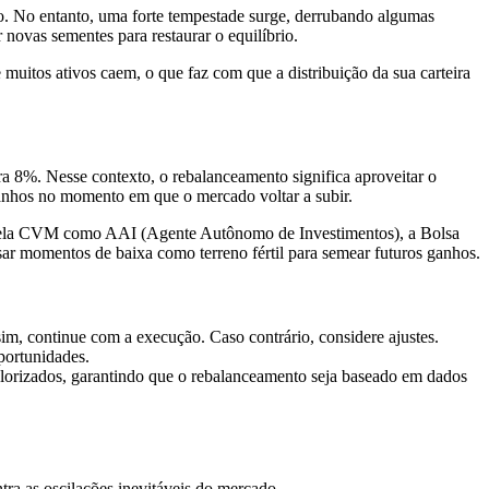
ito. No entanto, uma forte tempestade surge, derrubando algumas
 novas sementes para restaurar o equilíbrio.
 muitos ativos caem, o que faz com que a distribuição da sua carteira
a 8%. Nesse contexto, o rebalanceamento significa aproveitar o
ganhos no momento em que o mercado voltar a subir.
o pela CVM como AAI (Agente Autônomo de Investimentos), a Bolsa
usar momentos de baixa como terreno fértil para semear futuros ganhos.
e sim, continue com a execução. Caso contrário, considere ajustes.
oportunidades.
bvalorizados, garantindo que o rebalanceamento seja baseado em dados
tra as oscilações inevitáveis do mercado.