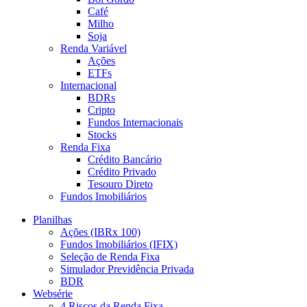
Café
Milho
Soja
Renda Variável
Ações
ETFs
Internacional
BDRs
Cripto
Fundos Internacionais
Stocks
Renda Fixa
Crédito Bancário
Crédito Privado
Tesouro Direto
Fundos Imobiliários
Planilhas
Ações (IBRx 100)
Fundos Imobiliários (IFIX)
Seleção de Renda Fixa
Simulador Previdência Privada
BDR
Websérie
4 Riscos da Renda Fixa