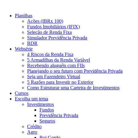
Ir
para
Planilhas
o
Ações (IBRx 100)
conteúdo
Fundos Imobiliários (IFIX)
Seleção de Renda Fixa
Simulador Previdência Privada
BDR
Websérie
4 Riscos da Renda Fixa
5 Armadilhas da Renda Variável
Recebendo aluguéis com FIIs
Planejando o seu futuro com Previdência Privada
Seja um Fazendeiro Virtual
5 Razões para Investir no Exterior
Como Estruturar uma Carteira de Investimentos
Cursos
Escolha um tema
Investimentos
Fundos
Previdência Privada
Seguros
Crédito
Agro
Boi Gordo