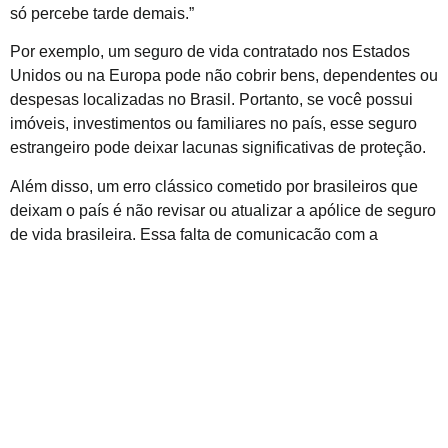
só percebe tarde demais.”
Por exemplo, um seguro de vida contratado nos Estados
Unidos ou na Europa pode não cobrir bens, dependentes ou
despesas localizadas no Brasil. Portanto, se você possui
imóveis, investimentos ou familiares no país, esse seguro
estrangeiro pode deixar lacunas significativas de proteção.
Além disso, um erro clássico cometido por brasileiros que
deixam o país é não revisar ou atualizar a apólice de seguro
de vida brasileira. Essa falta de comunicação com a
seguradora pode invalidar a cobertura ou dificultar o
processo de indenização.
Então, ao mudar de residência fiscal, é essencial comunicar
formalmente à seguradora sobre sua saída do Brasil e
verificar as condições de continuidade da apólice.
Por isso, o seguro de vida para não residente se torna uma
ferramenta estratégica de planejamento financeiro,