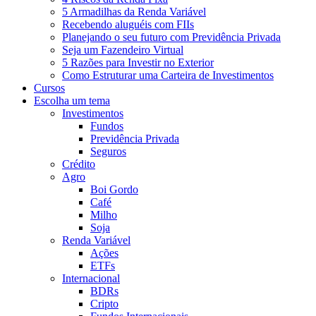
5 Armadilhas da Renda Variável
Recebendo aluguéis com FIIs
Planejando o seu futuro com Previdência Privada
Seja um Fazendeiro Virtual
5 Razões para Investir no Exterior
Como Estruturar uma Carteira de Investimentos
Cursos
Escolha um tema
Investimentos
Fundos
Previdência Privada
Seguros
Crédito
Agro
Boi Gordo
Café
Milho
Soja
Renda Variável
Ações
ETFs
Internacional
BDRs
Cripto