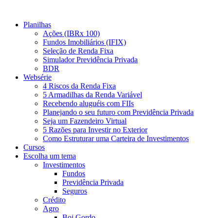
Ir
para
Planilhas
o
Ações (IBRx 100)
conteúdo
Fundos Imobiliários (IFIX)
Seleção de Renda Fixa
Simulador Previdência Privada
BDR
Websérie
4 Riscos da Renda Fixa
5 Armadilhas da Renda Variável
Recebendo aluguéis com FIIs
Planejando o seu futuro com Previdência Privada
Seja um Fazendeiro Virtual
5 Razões para Investir no Exterior
Como Estruturar uma Carteira de Investimentos
Cursos
Escolha um tema
Investimentos
Fundos
Previdência Privada
Seguros
Crédito
Agro
Boi Gordo