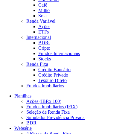
Café
Milho
Soja
Renda Variável
Ações
ETFs
Internacional
BDRs
Cripto
Fundos Internacionais
Stocks
Renda Fixa
Crédito Bancário
Crédito Privado
Tesouro Direto
Fundos Imobiliários
Planilhas
Ações (IBRx 100)
Fundos Imobiliários (IFIX)
Seleção de Renda Fixa
Simulador Previdência Privada
BDR
Websérie
4 Riscos da Renda Fixa