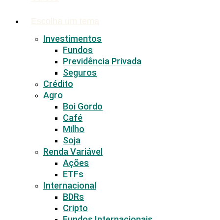
Escolha um tema
Investimentos
Fundos
Previdência Privada
Seguros
Crédito
Agro
Boi Gordo
Café
Milho
Soja
Renda Variável
Ações
ETFs
Internacional
BDRs
Cripto
Fundos Internacionais