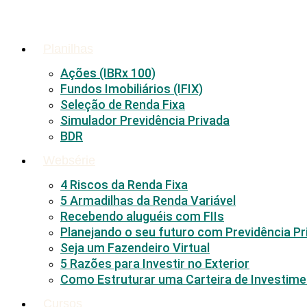
Ir
para
o
Planilhas
conteúdo
Ações (IBRx 100)
Fundos Imobiliários (IFIX)
Seleção de Renda Fixa
Simulador Previdência Privada
BDR
Websérie
4 Riscos da Renda Fixa
5 Armadilhas da Renda Variável
Recebendo aluguéis com FIIs
Planejando o seu futuro com Previdência Pr
Seja um Fazendeiro Virtual
5 Razões para Investir no Exterior
Como Estruturar uma Carteira de Investim
Cursos