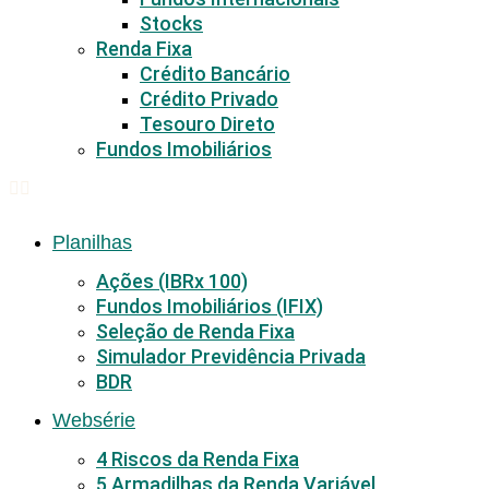
Stocks
Renda Fixa
Crédito Bancário
Crédito Privado
Tesouro Direto
Fundos Imobiliários
Planilhas
Ações (IBRx 100)
Fundos Imobiliários (IFIX)
Seleção de Renda Fixa
Simulador Previdência Privada
BDR
Websérie
4 Riscos da Renda Fixa
5 Armadilhas da Renda Variável