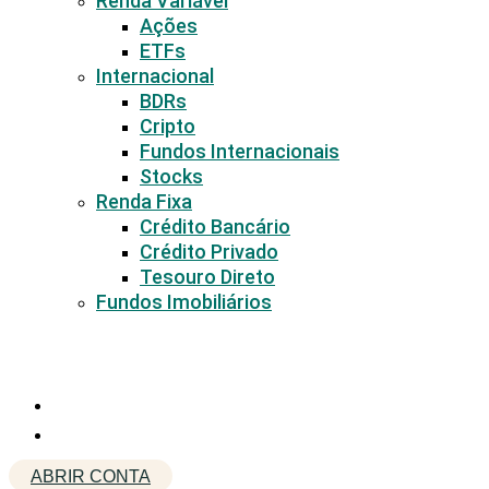
Renda Variável
Ações
ETFs
Internacional
BDRs
Cripto
Fundos Internacionais
Stocks
Renda Fixa
Crédito Bancário
Crédito Privado
Tesouro Direto
Fundos Imobiliários
ABRIR CONTA