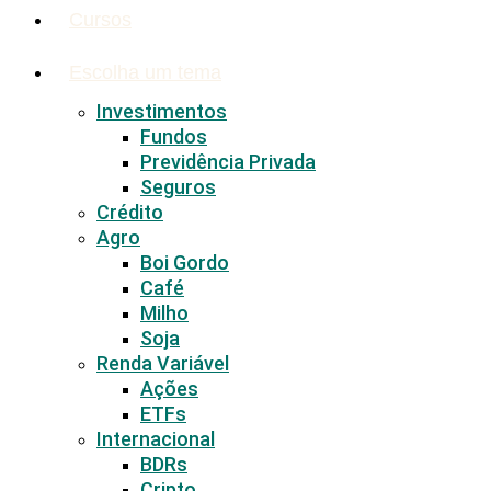
Cursos
Escolha um tema
Investimentos
Fundos
Previdência Privada
Seguros
Crédito
Agro
Boi Gordo
Café
Milho
Soja
Renda Variável
Ações
ETFs
Internacional
BDRs
Cripto