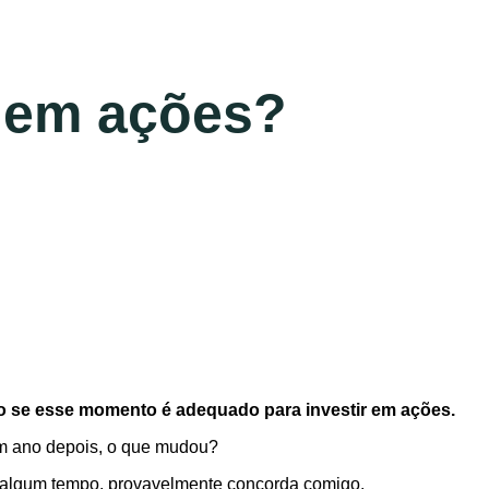
r em ações?
o se esse momento é adequado para investir em ações.
um ano depois, o que mudou?
há algum tempo, provavelmente concorda comigo.