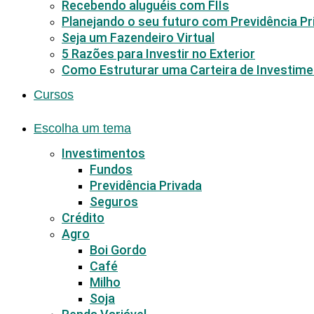
Recebendo aluguéis com FIIs
Planejando o seu futuro com Previdência Pr
Seja um Fazendeiro Virtual
5 Razões para Investir no Exterior
Como Estruturar uma Carteira de Investim
Cursos
Escolha um tema
Investimentos
Fundos
Previdência Privada
Seguros
Crédito
Agro
Boi Gordo
Café
Milho
Soja