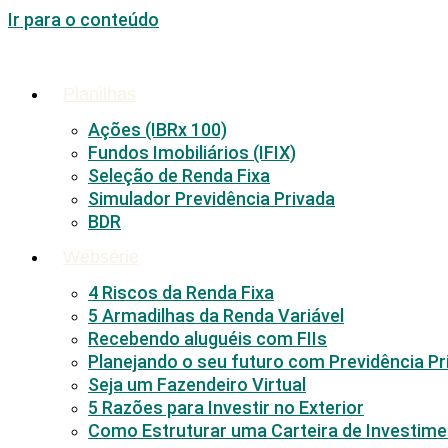
Ir para o conteúdo
Planilhas
Ações (IBRx 100)
Fundos Imobiliários (IFIX)
Seleção de Renda Fixa
Simulador Previdência Privada
BDR
Websérie
4 Riscos da Renda Fixa
5 Armadilhas da Renda Variável
Recebendo aluguéis com FIIs
Planejando o seu futuro com Previdência Pr
Seja um Fazendeiro Virtual
5 Razões para Investir no Exterior
Como Estruturar uma Carteira de Investim