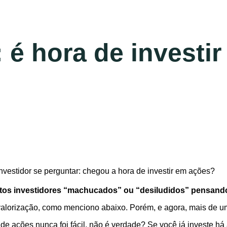
: é hora de investi
investidor se perguntar: chegou a hora de investir em ações?
uitos investidores “machucados” ou “desiludidos” pensand
svalorização, como menciono abaixo. Porém, e agora, mais de 
o de ações nunca foi fácil, não é verdade? Se você já investe 