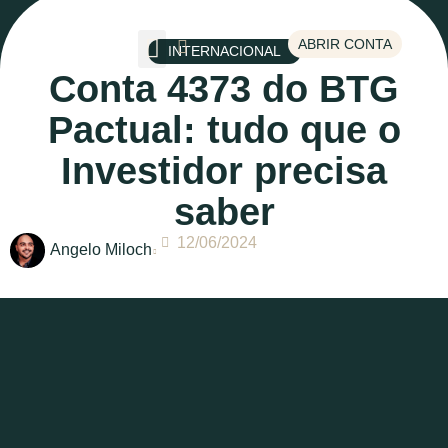
ABRIR CONTA
INTERNACIONAL
Conta 4373 do BTG
Escolha um tema
Pactual: tudo que o
Investidor precisa
saber
12/06/2024
Angelo Miloch