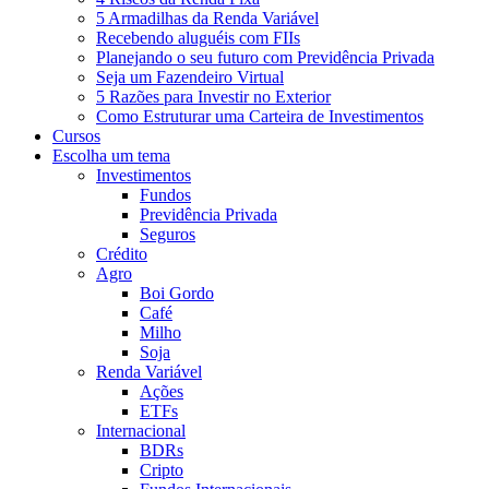
5 Armadilhas da Renda Variável
Recebendo aluguéis com FIIs
Planejando o seu futuro com Previdência Privada
Seja um Fazendeiro Virtual
5 Razões para Investir no Exterior
Como Estruturar uma Carteira de Investimentos
Cursos
Escolha um tema
Investimentos
Fundos
Previdência Privada
Seguros
Crédito
Agro
Boi Gordo
Café
Milho
Soja
Renda Variável
Ações
ETFs
Internacional
BDRs
Cripto