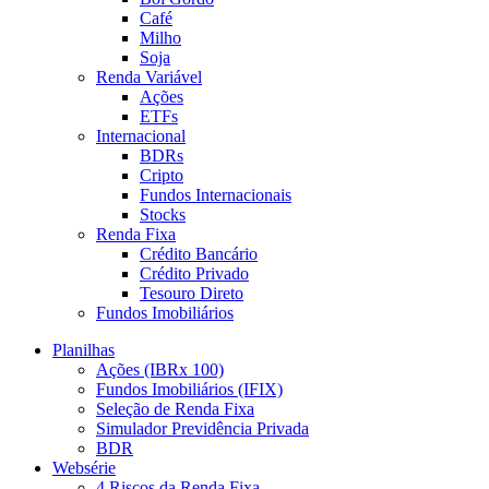
Café
Milho
Soja
Renda Variável
Ações
ETFs
Internacional
BDRs
Cripto
Fundos Internacionais
Stocks
Renda Fixa
Crédito Bancário
Crédito Privado
Tesouro Direto
Fundos Imobiliários
Planilhas
Ações (IBRx 100)
Fundos Imobiliários (IFIX)
Seleção de Renda Fixa
Simulador Previdência Privada
BDR
Websérie
4 Riscos da Renda Fixa