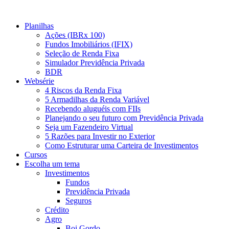
Ir
para
Planilhas
o
Ações (IBRx 100)
conteúdo
Fundos Imobiliários (IFIX)
Seleção de Renda Fixa
Simulador Previdência Privada
BDR
Websérie
4 Riscos da Renda Fixa
5 Armadilhas da Renda Variável
Recebendo aluguéis com FIIs
Planejando o seu futuro com Previdência Privada
Seja um Fazendeiro Virtual
5 Razões para Investir no Exterior
Como Estruturar uma Carteira de Investimentos
Cursos
Escolha um tema
Investimentos
Fundos
Previdência Privada
Seguros
Crédito
Agro
Boi Gordo