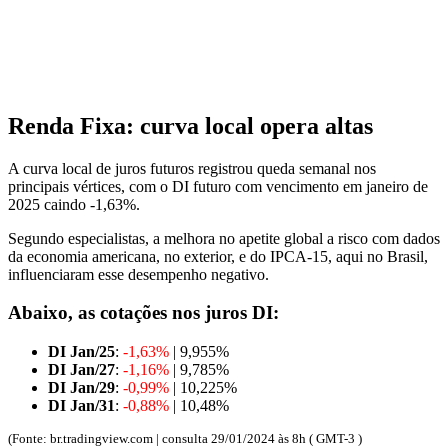
Renda Fixa: curva local opera altas
A curva local de juros futuros registrou queda semanal nos
principais vértices, com o DI futuro com vencimento em janeiro de
2025 caindo -1,63%.
Segundo especialistas, a melhora no apetite global a risco com dados
da economia americana, no exterior, e do IPCA-15, aqui no Brasil,
influenciaram esse desempenho negativo.
Abaixo, as cotações nos juros DI:
DI Jan/25
:
-1,63%
| 9,955%
DI Jan/27
:
-1,16%
| 9,785%
DI Jan/29
:
-0,99%
| 10,225%
DI Jan/31
:
-0,88%
| 10,48%
(Fonte: br.tradingview.com | consulta 29/01/2024 às 8h ( GMT-3 )