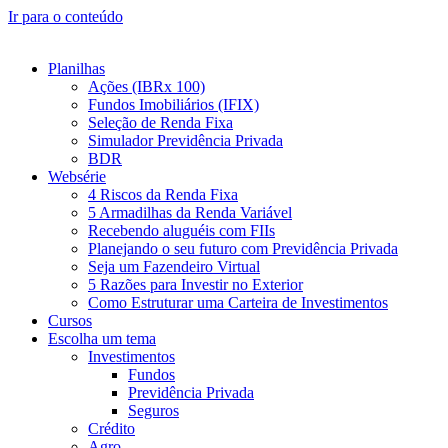
Ir para o conteúdo
Planilhas
Ações (IBRx 100)
Fundos Imobiliários (IFIX)
Seleção de Renda Fixa
Simulador Previdência Privada
BDR
Websérie
4 Riscos da Renda Fixa
5 Armadilhas da Renda Variável
Recebendo aluguéis com FIIs
Planejando o seu futuro com Previdência Privada
Seja um Fazendeiro Virtual
5 Razões para Investir no Exterior
Como Estruturar uma Carteira de Investimentos
Cursos
Escolha um tema
Investimentos
Fundos
Previdência Privada
Seguros
Crédito
Agro