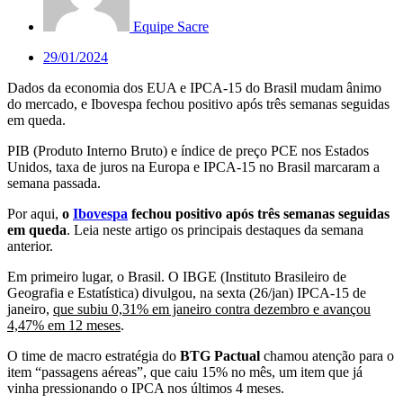
Equipe Sacre
29/01/2024
Dados da economia dos EUA e IPCA-15 do Brasil mudam ânimo
do mercado, e Ibovespa fechou positivo após três semanas seguidas
em queda.
PIB (Produto Interno Bruto) e índice de preço PCE nos Estados
Unidos, taxa de juros na Europa e IPCA-15 no Brasil marcaram a
semana passada.
Por aqui,
o
Ibovespa
fechou positivo após três semanas seguidas
em queda
. Leia neste artigo os principais destaques da semana
anterior.
Em primeiro lugar, o Brasil. O IBGE (Instituto Brasileiro de
Geografia e Estatística) divulgou, na sexta (26/jan) IPCA-15 de
janeiro,
que subiu 0,31% em janeiro contra dezembro e avançou
4,47% em 12 meses
.
O time de macro estratégia do
BTG Pactual
chamou atenção para o
item “passagens aéreas”, que caiu 15% no mês, um item que já
vinha pressionando o IPCA nos últimos 4 meses.