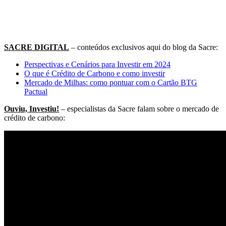
SACRE DIGITAL
– conteúdos exclusivos aqui do blog da Sacre:
Perspectivas e Cenários para Investir em 2024
O que é Crédito de Carbono e como investir
Mercado de Milhas: como pontuar com o Cartão BTG
Pactual
Ouviu, Investiu!
– especialistas da Sacre falam sobre o mercado de
crédito de carbono: