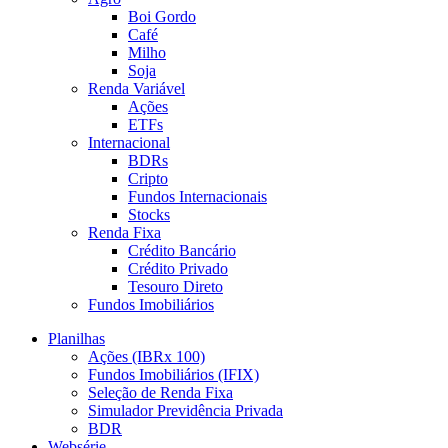
Boi Gordo
Café
Milho
Soja
Renda Variável
Ações
ETFs
Internacional
BDRs
Cripto
Fundos Internacionais
Stocks
Renda Fixa
Crédito Bancário
Crédito Privado
Tesouro Direto
Fundos Imobiliários
Planilhas
Ações (IBRx 100)
Fundos Imobiliários (IFIX)
Seleção de Renda Fixa
Simulador Previdência Privada
BDR
Websérie