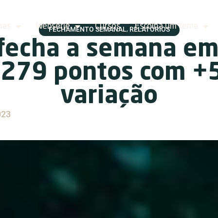
has
Websérie
Cursos
Escolha um tema
FECHAMENTO SEMANAL
RELATÓRIOS
,
fecha a semana em 
.279 pontos com +
variação
023