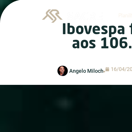
Planil
Ibovespa 
aos 106
16/04/2
Angelo Miloch