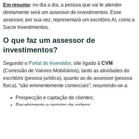
Em resumo
: no dia a dia, a pessoa que vai te atender
diretamente será um assessor de investimentos. Esse
assessor, por sua vez, representará um escritório AI, como a
Sacre Investimentos.
O que faz um assessor de
investimentos?
Segundo o
Portal do Investidor
, site ligado à
CVM
(Comissão de Valores Mobiliários), tanto as atividades do
escritório (pessoa jurídica), quanto as do assessor (pessoa
física), “são eminentemente comerciais”, resumindo-se a:
Prospecção e captação de clientes;
Recebimento e registro de ordens;
Prestação de informações acerca dos produtos e
serviços oferecidos pelas corretoras;
Então, verifique sempre se o seu escritório AI e seus
assessores são certificados pela ANCORD – Associação