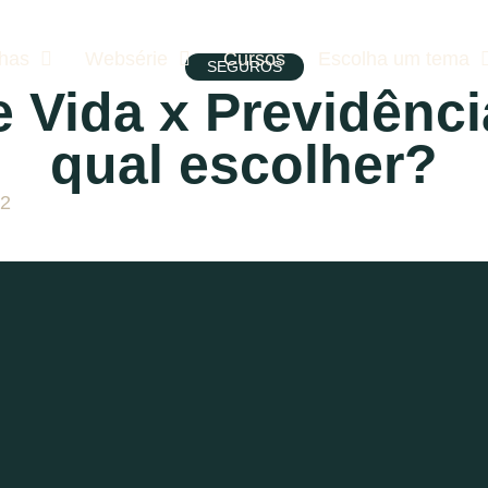
lhas
Websérie
Cursos
Escolha um tema
SEGUROS
 Vida x Previdênci
qual escolher?
22