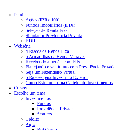
Ir
para
Planilhas
o
Ações (IBRx 100)
conteúdo
Fundos Imobiliários (IFIX)
Seleção de Renda Fixa
Simulador Previdência Privada
BDR
Websérie
4 Riscos da Renda Fixa
5 Armadilhas da Renda Variável
Recebendo aluguéis com FIIs
Planejando o seu futuro com Previdência Privada
Seja um Fazendeiro Virtual
5 Razões para Investir no Exterior
Como Estruturar uma Carteira de Investimentos
Cursos
Escolha um tema
Investimentos
Fundos
Previdência Privada
Seguros
Crédito
Agro
Boi Gordo