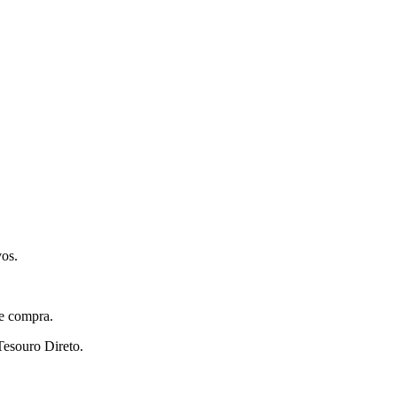
vos.
de compra.
Tesouro Direto.