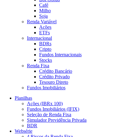
Café
Milho
Soja
Renda Variável
Ações
ETFs
Internacional
BDRs
Cripto
Fundos Internacionais
Stocks
Renda Fixa
Crédito Bancário
Crédito Privado
Tesouro Direto
Fundos Imobiliários
Planilhas
Ações (IBRx 100)
Fundos Imobiliários (IFIX)
Seleção de Renda Fixa
Simulador Previdência Privada
BDR
Websérie
4 Riscos da Renda Fixa