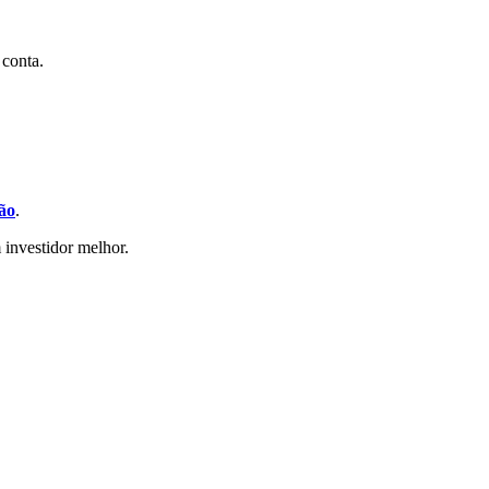
 conta.
ão
.
 investidor melhor.