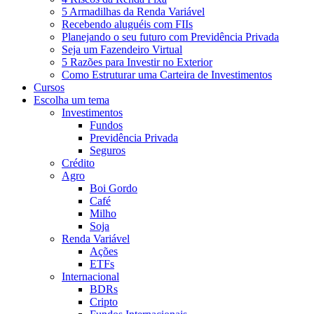
5 Armadilhas da Renda Variável
Recebendo aluguéis com FIIs
Planejando o seu futuro com Previdência Privada
Seja um Fazendeiro Virtual
5 Razões para Investir no Exterior
Como Estruturar uma Carteira de Investimentos
Cursos
Escolha um tema
Investimentos
Fundos
Previdência Privada
Seguros
Crédito
Agro
Boi Gordo
Café
Milho
Soja
Renda Variável
Ações
ETFs
Internacional
BDRs
Cripto