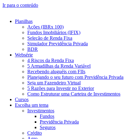
Ir para o conteúdo
Planilhas
Ações (IBRx 100)
Fundos Imobiliários (IFIX)
Seleção de Renda Fixa
Simulador Previdência Privada
BDR
Websérie
4 Riscos da Renda Fixa
5 Armadilhas da Renda Variável
Recebendo aluguéis com FIIs
Planejando o seu futuro com Previdência Privada
Seja um Fazendeiro Virtual
5 Razões para Investir no Exterior
Como Estruturar uma Carteira de Investimentos
Cursos
Escolha um tema
Investimentos
Fundos
Previdência Privada
Seguros
Crédito
Agro