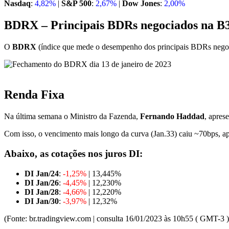
Nasdaq
:
4,82%
|
S&P 500
:
2,67%
|
Dow Jones
:
2,00%
BDRX – Principais BDRs negociados na B
O
BDRX
(índice que mede o desempenho dos principais BDRs nego
Renda Fixa
Na última semana o Ministro da Fazenda,
Fernando Haddad
, apres
Com isso, o vencimento mais longo da curva (Jan.33) caiu ~70bps, 
Abaixo, as cotações nos juros DI:
DI Jan/24
:
-1,25%
| 13,445%
DI Jan/26
:
-4,45%
| 12,230%
DI Jan/28
:
-4,66%
| 12,220%
DI Jan/30
:
-3,97%
| 12,32%
(Fonte: br.tradingview.com | consulta 16/01/2023 às 10h55 ( GMT-3 )