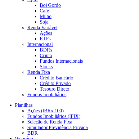
Boi Gordo
Café
Milho
Soja
Renda Variável
Ações
ETFs
Internacional
BDRs
Cripto
Fundos Internacionais
Stocks
Renda Fixa
Crédito Bancário
Crédito Privado
Tesouro Direto
Fundos Imobiliários
Planilhas
Ações (IBRx 100)
Fundos Imobiliários (IFIX)
Seleção de Renda Fixa
Simulador Previdência Privada
BDR
Websérie