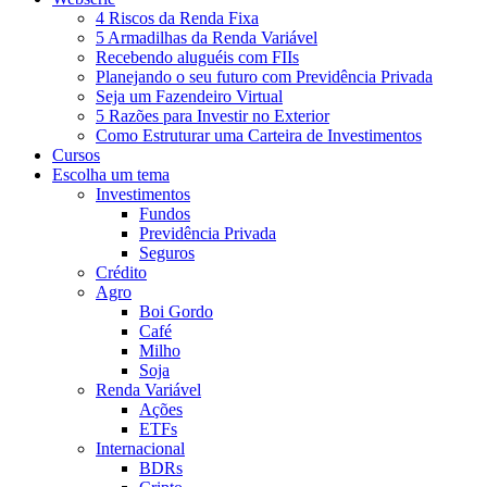
4 Riscos da Renda Fixa
5 Armadilhas da Renda Variável
Recebendo aluguéis com FIIs
Planejando o seu futuro com Previdência Privada
Seja um Fazendeiro Virtual
5 Razões para Investir no Exterior
Como Estruturar uma Carteira de Investimentos
Cursos
Escolha um tema
Investimentos
Fundos
Previdência Privada
Seguros
Crédito
Agro
Boi Gordo
Café
Milho
Soja
Renda Variável
Ações
ETFs
Internacional
BDRs