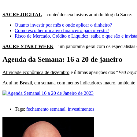
SACRE.DIGITAL
– conteúdos exclusivos aqui do blog da Sacre:
Quanto investir por mês e onde aplicar o dinheiro?
Como escolher um ativo financeiro para investir?
Risco de Mercado, Crédito e Liquidez: saiba o que são e invis
SACRE START WEEK
– um panorama geral com os especialistas da
Agenda da Semana: 16 a 20 de janeiro
Atividade econômica de dezembro
e últimas aparições dos “
Fed boys
Aqui no
Brasil
, em semana com menos indicadores macro, ambiente p
Tags:
fechamento semanal
,
investimentos