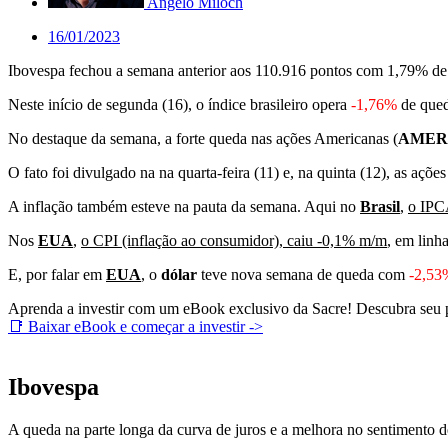
Angelo Miloch
16/01/2023
Ibovespa fechou a semana anterior aos 110.916 pontos com 1,79% de alt
Neste início de segunda (16), o índice brasileiro opera
-1,76%
de qued
No destaque da semana, a forte queda nas ações Americanas (
AMER
O fato foi divulgado na na quarta-feira (11) e, na quinta (12), as açõe
A inflação também esteve na pauta da semana. Aqui no
Brasil
,
o IPC
Nos
EUA
,
o CPI (inflação ao consumidor), caiu -0,1% m/m
, em linh
E, por falar em
EUA
, o
dólar
teve nova semana de queda com
-2,53
Aprenda a investir com um eBook exclusivo da Sacre! Descubra seu per
📑 Baixar eBook e começar a investir ->
Ibovespa
A queda na parte longa da curva de juros e a melhora no sentimento d