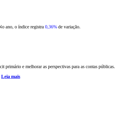
No ano, o índice registra
0,36%
de variação.
it primário e melhorar as perspectivas para as contas públicas.
.
Leia mais