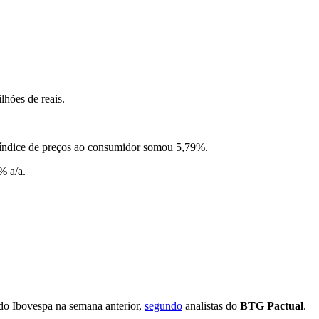
lhões de reais.
índice de preços ao consumidor somou 5,79%.
% a/a.
 do Ibovespa na semana anterior,
segundo
analistas do
BTG Pactual
.