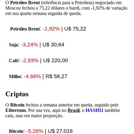
O
Petróleo Brent
(referência para a Petrobras) negociado em
Moscou fechou a 75,22 dólares o barril, com -1,92% de variação
em sua quarta semana seguida de queda.
:
-1,92%
| U$ 75,22
Petróleo Brent
:
-3,24%
| U$ 30,64
Soja
:
-2,93%
| U$ 220,00
Café
:
-4,66%
| R$ 58,27
Milho
Criptos
O
Bitcoin
fechou a semana anterior em queda, seguido pelo
Ethereum
. Por sua vez, aqui no
Brasil
, o
HASH11
também
caiu, mas em maior proporção.
:
-5,26%
| U$ 27.016
Bitcoin