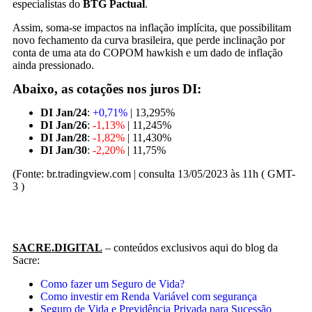
especialistas do
BTG Pactual
.
Assim, soma-se impactos na inflação implícita, que possibilitam
novo fechamento da curva brasileira, que perde inclinação por
conta de uma ata do COPOM hawkish e um dado de inflação
ainda pressionado.
Abaixo, as cotações nos juros DI:
DI Jan/24
:
+0,71%
| 13,295%
DI Jan/26
:
-1,13%
| 11,245%
DI Jan/28
:
-1,82%
| 11,430%
DI Jan/30
:
-2,20%
| 11,75%
(Fonte: br.tradingview.com | consulta 13/05/2023 às 11h ( GMT-
3 )
SACRE.DIGITAL
– conteúdos exclusivos aqui do blog da
Sacre:
Como fazer um Seguro de Vida?
Como investir em Renda Variável com segurança
Seguro de Vida e Previdência Privada para Sucessão