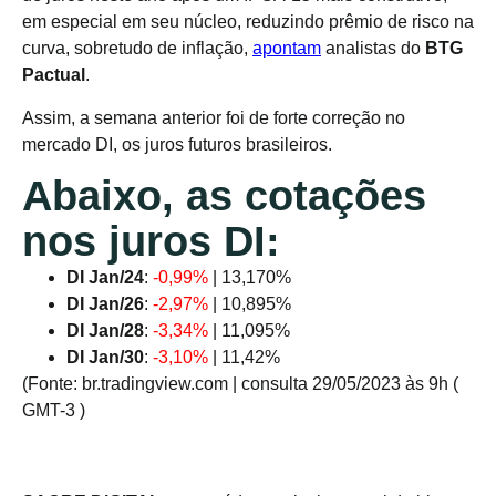
em especial em seu núcleo, reduzindo prêmio de risco na
curva, sobretudo de inflação,
apontam
analistas do
BTG
Pactual
.
Assim, a semana anterior foi de forte correção no
mercado DI, os juros futuros brasileiros.
Abaixo, as cotações
nos juros DI:
DI Jan/24
:
-0,99%
| 13,170%
DI Jan/26
:
-2,97%
| 10,895%
DI Jan/28
:
-3,34%
| 11,095%
DI Jan/30
:
-3,10%
| 11,42%
(Fonte: br.tradingview.com | consulta 29/05/2023 às 9h (
GMT-3 )