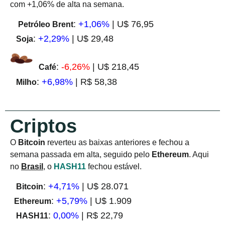
com +1,06% de alta na semana.
:
+1,06%
| U$ 76,95
Petróleo Brent
:
+2,29%
| U$ 29,48
Soja
:
-6,26%
| U$ 218,45
Café
:
+6,98%
| R$ 58,38
Milho
Criptos
O
Bitcoin
reverteu as baixas anteriores e fechou a
semana passada em alta, seguido pelo
Ethereum
. Aqui
no
Brasil
, o
HASH11
fechou estável.
:
+4,71%
| U$ 28.071
Bitcoin
:
+5,79%
| U$ 1.909
Ethereum
:
0,00%
| R$ 22,79
HASH11