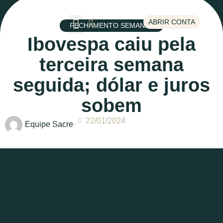
ABRIR CONTA
FECHAMENTO SEMANAL
Ibovespa caiu pela
Escolha um tema
terceira semana
seguida; dólar e juros
sobem
22/01/2024
Equipe Sacre