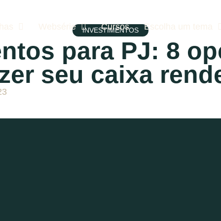
lhas
Websérie
Cursos
Escolha um tema
INVESTIMENTOS
ntos para PJ: 8 o
zer seu caixa rend
23