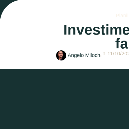
Plani
Investime
fa
11/10/20
Angelo Miloch