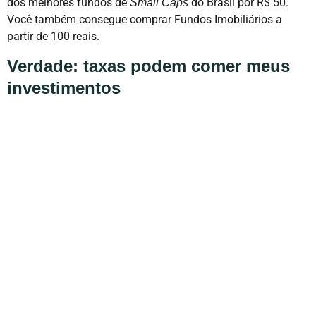
dos melhores fundos de
do Brasil por R$ 50.
Small Caps
Você também consegue comprar Fundos Imobiliários a
partir de 100 reais.
Verdade: taxas podem comer meus
investimentos
Quando se investe,
é possível que taxas destruam o seu
rendimento
, principalmente para aqueles que pretendem
começar na Bolsa de Valores, comprando e vendendo
ações.
Na
Renda Fixa
, ou em fundos de qualquer espécie, isso
também deve ser levado em consideração, já que lucros
obtidos nos primeiros 30 dias são sujeitos à tributação de
IOF, chegando a 96% do lucro obtido e sendo reduzido
gradativamente, dia após dia, até zerar ao final do trigésimo
dia.
Mito: Bolsa de Valores é