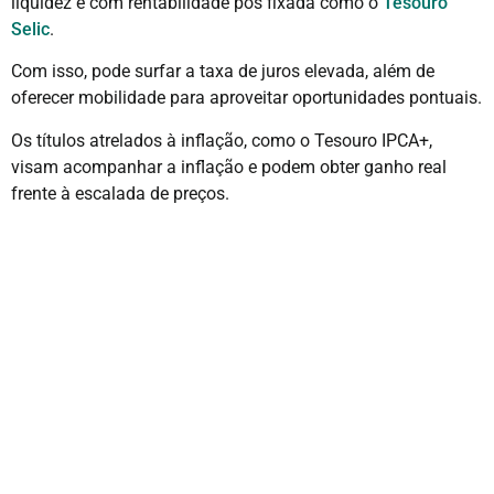
liquidez e com rentabilidade pós fixada como o
Tesouro
Selic
.
Com isso, pode surfar a taxa de juros elevada, além de
oferecer mobilidade para aproveitar oportunidades pontuais.
Os títulos atrelados à inflação, como o Tesouro IPCA+,
visam acompanhar a inflação e podem obter ganho real
frente à escalada de preços.
Por fim, existem os ativos prefixados onde a taxa de
rentabilidade já está definida no momento da contratação.
Mas, atenção! Durante o investimento desses dois últimos,
poderão existir cenários onde a rentabilidade será negativa
sabia disso?
Geralmente, o títulos públicos são mais procurados por
perfis mais conservadores por se tratarem de ativos com
risco soberano, mas existem muitos pontos a se levar em
consideração nesta classe de ativo. O investidor precisa